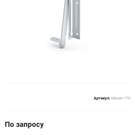
Артикул:
Mesan 179
По зап
р
осу