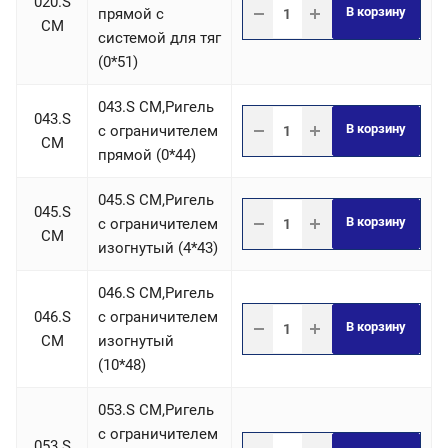
020.S
В корзину
прямой с
СM
системой для тяг
(0*51)
043.S СM,Ригель
043.S
В корзину
c ограничителем
СM
прямой (0*44)
045.S СM,Ригель
045.S
В корзину
c ограничителем
СM
изогнутый (4*43)
046.S СM,Ригель
046.S
c ограничителем
В корзину
СM
изогнутый
(10*48)
053.S СM,Ригель
c ограничителем
053.S