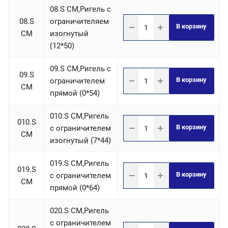
08.S СM,Ригель c
08.S
ограничителяем
В корзину
СM
изогнутый
(12*50)
09.S СM,Ригель c
09.S
В корзину
ограничителем
СM
прямой (0*54)
010.S СM,Ригель
010.S
В корзину
c ограничителем
СM
изогнутый (7*44)
019.S СM,Ригель
019.S
В корзину
c ограничителем
СM
прямой (0*64)
020.S СM,Ригель
c ограничителем