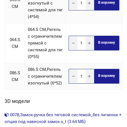
В корзину
изогнутый с
СM
системой для тяг
(4*54)
064.S СM,Ригель
c ограничителем
064.S
В корзину
прямой с
СM
системой для тяг
(0*55)
086.S СM,Ригель
086.S
В корзину
c ограничителем
СM
изогнутый (6*52)
3D модели
007B,Замок-ручка без тяговой системой_без личинки +
опция под навесной замок.x_t (3.64 МБ)