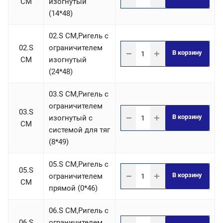
СM
изогнутый
(14*48)
02.S СM,Ригель c
02.S
ограничителем
В корзину
СM
изогнутый
(24*48)
03.S СM,Ригель c
ограничителем
03.S
В корзину
изогнутый с
СM
системой для тяг
(8*49)
05.S СM,Ригель c
05.S
В корзину
ограничителем
СM
прямой (0*46)
06.S СM,Ригель c
06.S
ограничителем