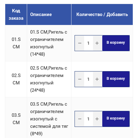
Код
Описание
Количество / Добавить
заказа
01.S СM,Ригель c
01.S
ограничителем
В корзину
СM
изогнутый
(14*48)
02.S СM,Ригель c
02.S
ограничителем
В корзину
СM
изогнутый
(24*48)
03.S СM,Ригель c
ограничителем
03.S
В корзину
изогнутый с
СM
системой для тяг
(8*49)