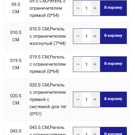
09.S СM,Ригель c
09.S
В корзину
ограничителем
СM
прямой (0*54)
010.S СM,Ригель
010.S
В корзину
c ограничителем
СM
изогнутый (7*44)
019.S СM,Ригель
019.S
В корзину
c ограничителем
СM
прямой (0*64)
020.S СM,Ригель
c ограничителем
020.S
В корзину
прямой с
СM
системой для тяг
(0*51)
043.S СM,Ригель
043.S
В корзину
c ограничителем