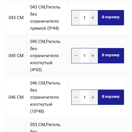
043 СM,Ригель
без
В корзину
043 СM
ограничителя
прямой (0*44)
045 СM,Ригель
без
В корзину
045 СM
ограничителя
изогнутый
(4*43)
046 СM,Ригель
без
В корзину
046 СM
ограничителя
изогнутый
(10*48)
053 СM,Ригель
без