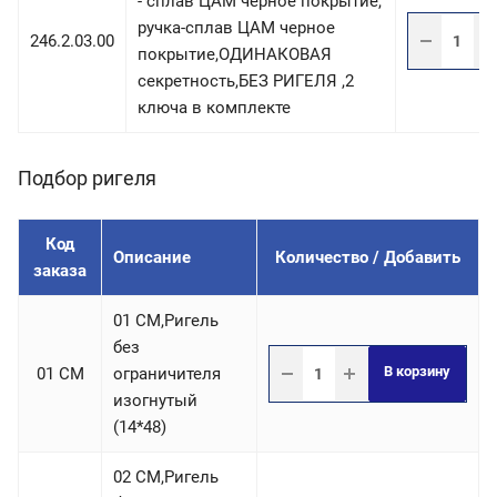
- сплав ЦАМ черное покрытие,
ручка-сплав ЦАМ черное
246.2.03.00
покрытие,ОДИНАКОВАЯ
секретность,БЕЗ РИГЕЛЯ ,2
ключа в комплекте
Подбор ригеля
Код
Описание
Количество / Добавить
заказа
01 СM,Ригель
без
В корзину
01 СM
ограничителя
изогнутый
(14*48)
02 СM,Ригель