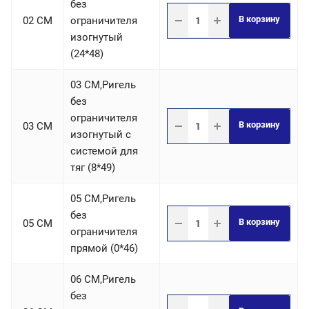
без
В корзину
02 СM
ограничителя
изогнутый
(24*48)
03 СM,Ригель
без
ограничителя
В корзину
03 СM
изогнутый с
системой для
тяг (8*49)
05 СM,Ригель
без
В корзину
05 СM
ограничителя
прямой (0*46)
06 СM,Ригель
без