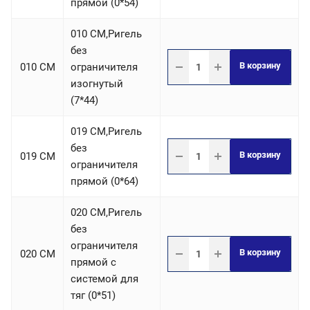
прямой (0*54)
010 СM,Ригель
без
В корзину
010 СM
ограничителя
изогнутый
(7*44)
019 СM,Ригель
без
В корзину
019 СM
ограничителя
прямой (0*64)
020 СM,Ригель
без
ограничителя
В корзину
020 СM
прямой с
системой для
тяг (0*51)