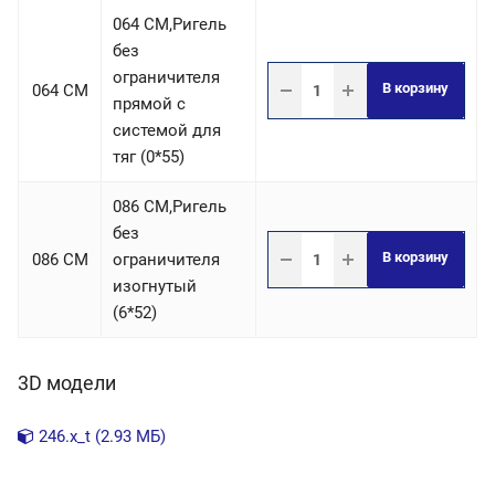
064 СM,Ригель
без
ограничителя
В корзину
064 СM
прямой с
системой для
тяг (0*55)
086 СM,Ригель
без
В корзину
086 СM
ограничителя
изогнутый
(6*52)
3D модели
246.x_t (2.93 МБ)