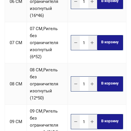
В корзину
06 СM
ограничителя
изогнутый
(16*46)
07 СM,Ригель
без
В корзину
07 СM
ограничителя
изогнутый
(6*52)
08 СM,Ригель
без
В корзину
08 СM
ограничителя
изогнутый
(12*50)
09 СM,Ригель
без
В корзину
09 СM
ограничителя