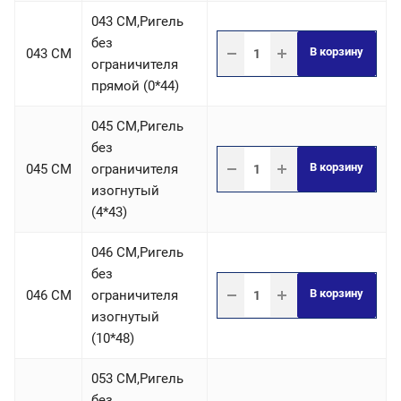
043 СM,Ригель
без
В корзину
043 СM
ограничителя
прямой (0*44)
045 СM,Ригель
без
В корзину
045 СM
ограничителя
изогнутый
(4*43)
046 СM,Ригель
без
В корзину
046 СM
ограничителя
изогнутый
(10*48)
053 СM,Ригель
без