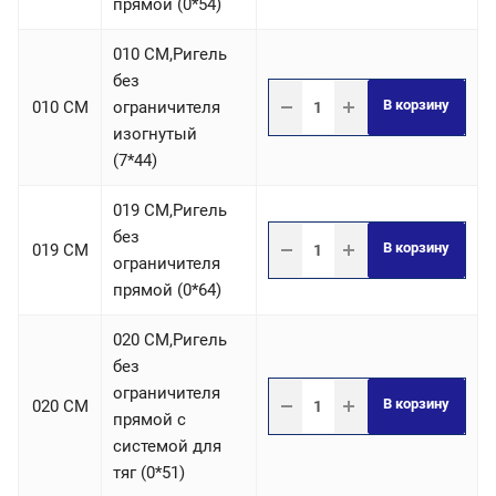
прямой (0*54)
010 СM,Ригель
без
В корзину
010 СM
ограничителя
изогнутый
(7*44)
019 СM,Ригель
без
В корзину
019 СM
ограничителя
прямой (0*64)
020 СM,Ригель
без
ограничителя
В корзину
020 СM
прямой с
системой для
тяг (0*51)