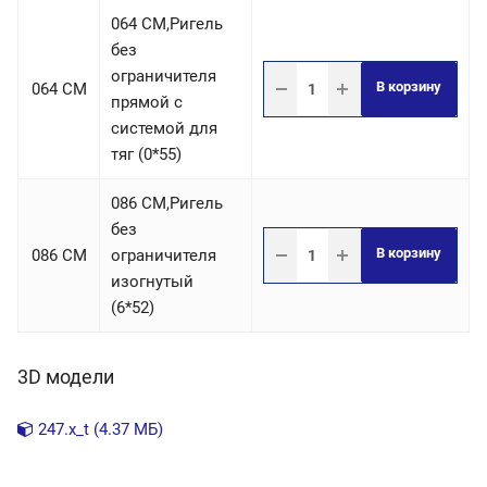
064 СM,Ригель
без
ограничителя
В корзину
064 СM
прямой с
системой для
тяг (0*55)
086 СM,Ригель
без
В корзину
086 СM
ограничителя
изогнутый
(6*52)
3D модели
247.x_t (4.37 МБ)