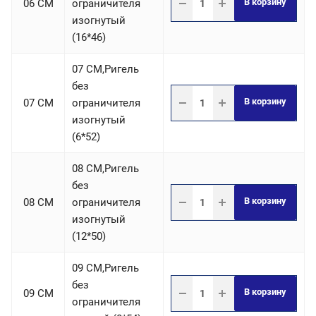
В корзину
06 СM
ограничителя
изогнутый
(16*46)
07 СM,Ригель
без
В корзину
07 СM
ограничителя
изогнутый
(6*52)
08 СM,Ригель
без
В корзину
08 СM
ограничителя
изогнутый
(12*50)
09 СM,Ригель
без
В корзину
09 СM
ограничителя