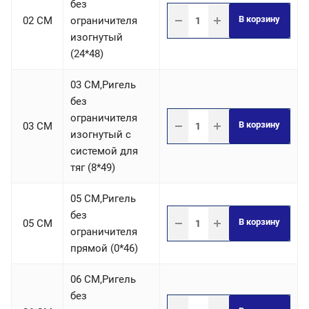
без
В корзину
02 СM
ограничителя
изогнутый
(24*48)
03 СM,Ригель
без
ограничителя
В корзину
03 СM
изогнутый с
системой для
тяг (8*49)
05 СM,Ригель
без
В корзину
05 СM
ограничителя
прямой (0*46)
06 СM,Ригель
без