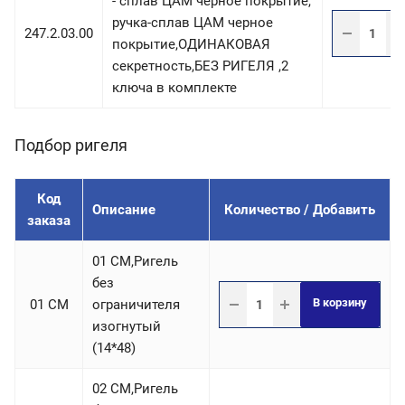
- сплав ЦАМ черное покрытие,
ручка-сплав ЦАМ черное
247.2.03.00
покрытие,ОДИНАКОВАЯ
секретность,БЕЗ РИГЕЛЯ ,2
ключа в комплекте
Подбор ригеля
Код
Описание
Количество / Добавить
заказа
01 СM,Ригель
без
В корзину
01 СM
ограничителя
изогнутый
(14*48)
02 СM,Ригель