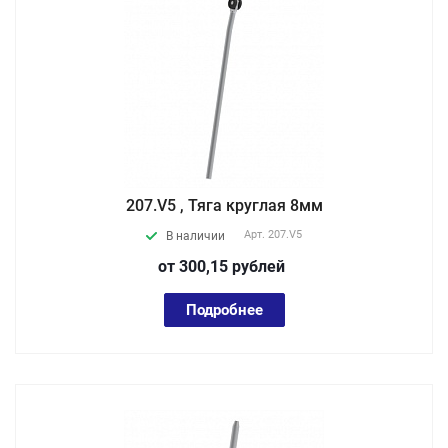
207.V5 , Тяга круглая 8мм
Арт.
207.V5
В наличии
от 300,15
руб
лей
Подробнее