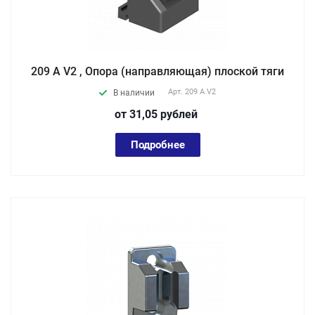
209 A V2 , Опора (направляющая) плоской тяги
Арт.
209 A V2
В наличии
от 31,05
руб
лей
Подробнее