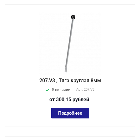
207.V3 , Тяга круглая 8мм
Арт.
207.V3
В наличии
от 300,15
руб
лей
Подробнее