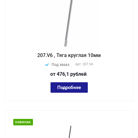
207.V6 , Тяга круглая 10мм
Арт.
207.V6
Под заказ
от 476,1
руб
лей
Подробнее
НОВИНКА