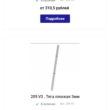
Арт.
209.V2
В наличии
от 310,5
руб
лей
Подробнее
209.V3 , Тяга плоская 3мм
Арт.
209.V3
В наличии