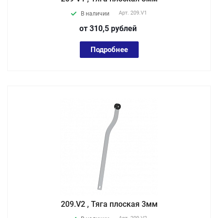
Арт.
209.V1
В наличии
от 310,5
руб
лей
Подробнее
209.V2 , Тяга плоская 3мм