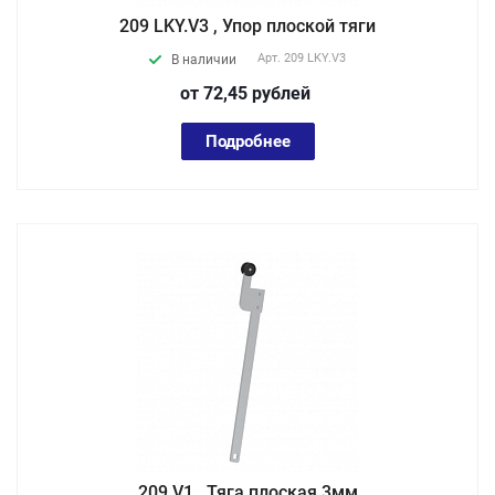
209 LKY.V3 , Упор плоской тяги
Арт.
209 LKY.V3
В наличии
от 72,45
руб
лей
Подробнее
209 V1 , Тяга плоская 3мм