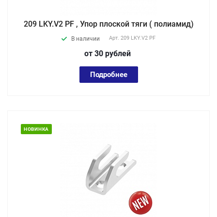
209 LKY.V2 PF , Упор плоской тяги ( полиамид)
Арт.
209 LKY.V2 PF
В наличии
от 30
руб
лей
Подробнее
НОВИНКА