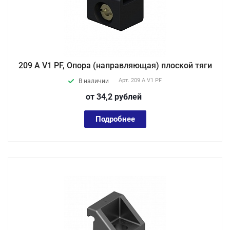
209 A V1 PF, Опора (направляющая) плоской тяги
Арт.
209 A V1 PF
В наличии
от 34,2
руб
лей
Подробнее