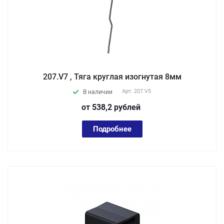
207.V7 , Тяга круглая изогнутая 8мм
Арт.
207.V5
В наличии
от 538,2
руб
лей
Подробнее