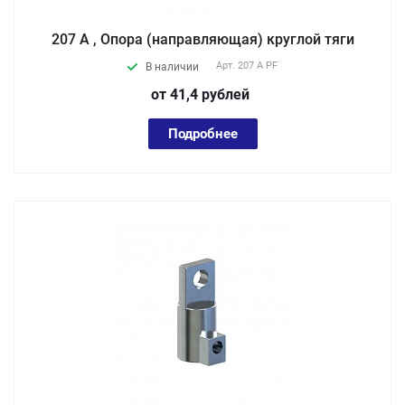
207 A , Опора (направляющая) круглой тяги
Арт.
207 A PF
В наличии
от 41,4
руб
лей
Подробнее