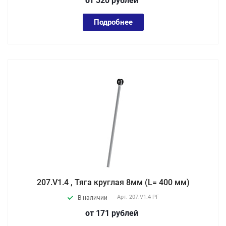
от 320
руб
лей
Подробнее
207.V1.4 , Тяга круглая 8мм (L= 400 мм)
Арт.
207.V1.4 PF
В наличии
от 171
руб
лей