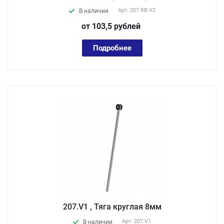
Арт.
207 RB.V2
В наличии
от 103,5
руб
лей
Подробнее
207.V1 , Тяга круглая 8мм
Арт.
207.V1
В наличии