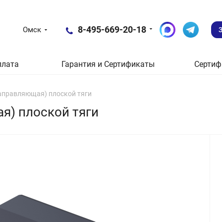
8-495-669-20-18
Омск
плата
Гарантия и Сертификаты
Сертиф
направляющая) плоской тяги
ая) плоской тяги