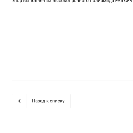
Упор выполнен из высокопрочного полиамида PA6 GFR 
Назад к списку