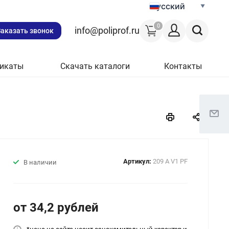
Русский
0
info@poliprof.ru
Заказать звонок
икаты
Скачать каталоги
Контакты
Артикул:
209 A V1 PF
В наличии
от 34,2
руб
лей