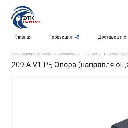
Главная
Продукция
Доставка и о
Тяги круглые, плоские и аксессуары
209 A V1 PF, Опора (
209 A V1 PF, Опора (направляющ