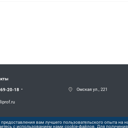
акты
Омская ул., 221
669-20-18
iprof.ru
х предоставления вам лучшего пользовательского опыта на н
аетесь с использованием нами cookie-файлов. Для получени