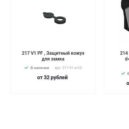
217 V1 PF , Защитный кожух
214
для замка
d
В наличии
Арт.
217 V1 и V2
от 32
руб
лей