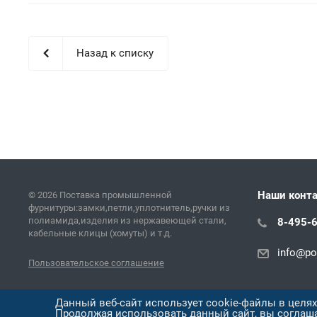
Назад к списку
Наши конт
© 2026 Поставка промышленной
фурнитуры:замки,петли,уплотнитель,ручки из
полиамида,изделия из нержавеющей стали,
8-495-
кабельные клицы (хомуты) и т.д.
info@pol
Пользовательское соглашение
Версия для печати
Данный веб-сайт использует cookie-файлы в целя
Продолжая использовать данный сайт, вы соглаш