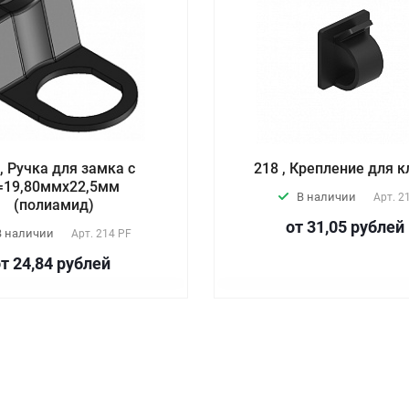
 , Ручка для замка с
218 , Крепление для 
=19,80ммх22,5мм
В наличии
Арт.
2
(полиамид)
от 31,05
руб
лей
В наличии
Арт.
214 PF
от 24,84
руб
лей