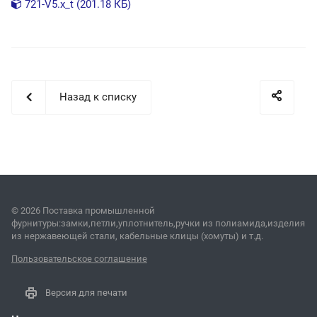
721-V5.x_t (201.18 КБ)
Назад к списку
© 2026 Поставка промышленной
фурнитуры:замки,петли,уплотнитель,ручки из полиамида,изделия
из нержавеющей стали, кабельные клицы (хомуты) и т.д.
Пользовательское соглашение
Версия для печати