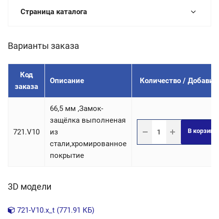
Страница каталога
Варианты заказа
Код
Описание
Количество / Добавит
заказа
66,5 мм ,Замок-
защёлка выполненая
В корзину
721.V10
из
стали,хромированное
покрытие
3D модели
721-V10.x_t (771.91 КБ)