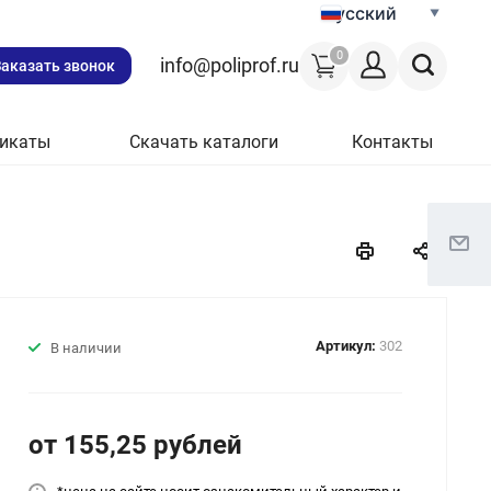
Русский
0
info@poliprof.ru
Заказать звонок
икаты
Скачать каталоги
Контакты
Артикул:
302
В наличии
от 155,25
руб
лей