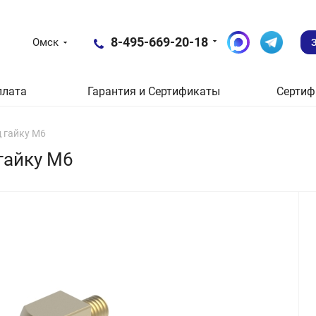
8-495-669-20-18
Омск
плата
Гарантия и Сертификаты
Сертиф
д гайку М6
гайку М6