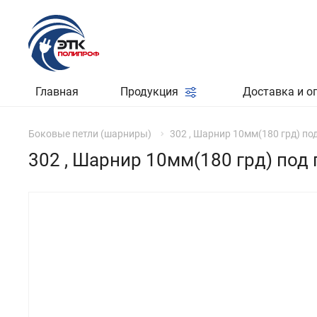
Главная
Продукция
Доставка и о
Боковые петли (шарниры)
302 , Шарнир 10мм(180 грд) по
302 , Шарнир 10мм(180 грд) под 