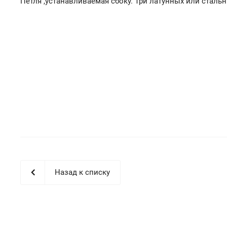
Петля ,устанавливаемая сбоку. Три латунных или сталь
Назад к списку