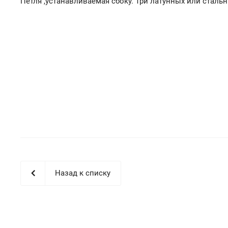
Петля ,устанавливаемая сбоку. Три латунных или сталь
Назад к списку