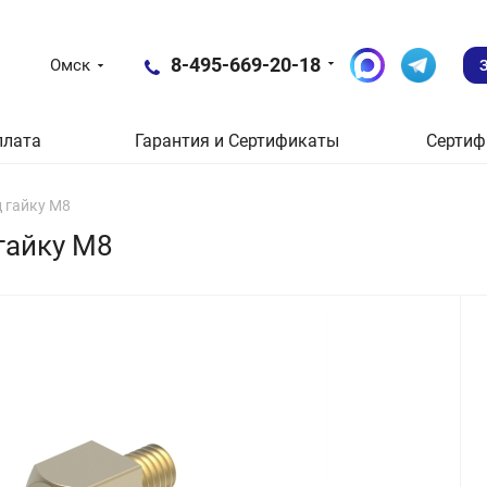
8-495-669-20-18
Омск
плата
Гарантия и Сертификаты
Сертиф
д гайку М8
гайку М8