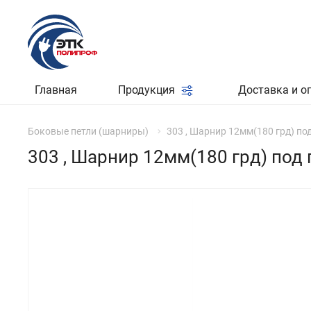
Главная
Продукция
Доставка и о
Боковые петли (шарниры)
303 , Шарнир 12мм(180 грд) по
303 , Шарнир 12мм(180 грд) под 