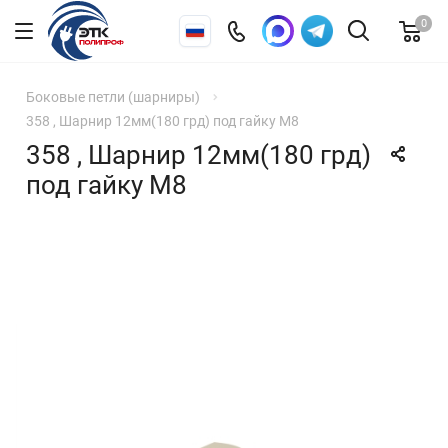
0
Боковые петли (шарниры)
358 , Шарнир 12мм(180 грд) под гайку М8
358 , Шарнир 12мм(180 грд)
под гайку М8