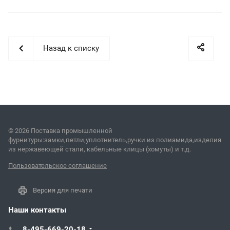
Назад к списку
© 2026 Поставка промышленной
фурнитуры:замки,петли,уплотнитель,ручки из полиамида,изделия
из нержавеющей стали, кабельные клицы (хомуты) и т.д.
Пользовательское соглашение
Версия для печати
Наши контакты
8-495-669-20-18