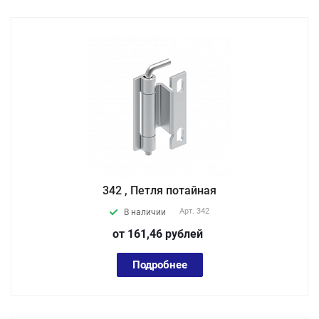
342 , Петля потайная
Арт.
342
В наличии
от 161,46
руб
лей
Подробнее