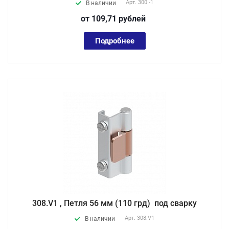
Арт.
300 -1
В наличии
от 109,71
руб
лей
Подробнее
308.V1 , Петля 56 мм (110 грд) под сварку
Арт.
308.V1
В наличии