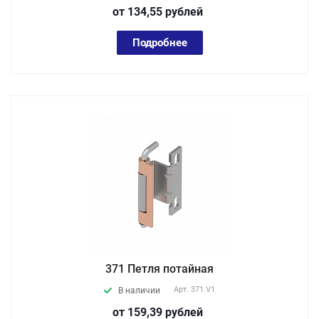
от 134,55
руб
лей
Подробнее
371 Петля потайная
Арт.
371.V1
В наличии
от 159,39
руб
лей