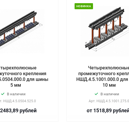
НОВИНКА
етырехполюсные
Четырехполюсны
жуточного крепления
промежуточного креп
.0504.000.0 для шины
НШД.4.5.1001.000.0 дл
5 мм
10 мм
В наличии
В наличии
т.
НШД.4.5.0504.525.0
Арт.
НШД.4.5.1001.275.
 2483,89
руб
лей
от 1518,89
руб
ле