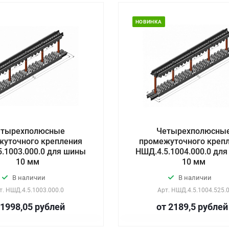
НОВИНКА
етырехполюсные
Четырехполюсны
жуточного крепления
промежуточного креп
.1003.000.0 для шины
НШД.4.5.1004.000.0 дл
10 мм
10 мм
В наличии
В наличии
т.
НШД.4.5.1003.000.0
Арт.
НШД.4.5.1004.525.
 1998,05
руб
лей
от 2189,5
руб
лей