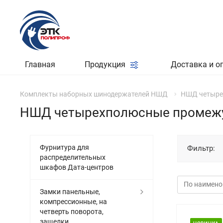
Главная
Продукция
Доставка и о
Комплекты наборных шинодержателей НШД
НШД четыре
НШД четырехполюсные промежу
Фурнитура для
Фильтр:
распределительных
шкафов Дата-центров
Замки панельные,
компрессионные, на
четверть поворота,
защелки