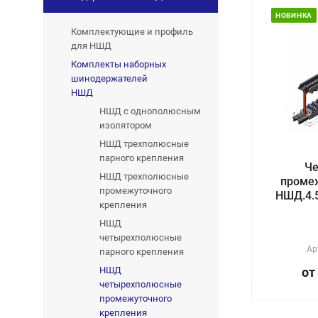
НОВИНКА
Комплектующие и профиль
для НШД
Комплекты наборных
шинодержателей
НШД
НШД с однополюсным
изолятором
НШД трехполюсные
парного крепления
Ч
НШД трехполюсные
проме
промежуточного
НШД.4.5
крепления
НШД
четырехполюсные
Ар
парного крепления
НШД
от
четырехполюсные
промежуточного
крепления