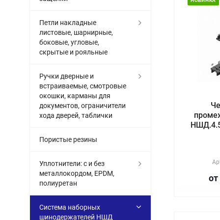
НОВИНКА
Петли накладные
листовые, шарнирные,
боковые, угловые,
скрытые и рояльные
Ручки дверные и
встраиваемые, смотровые
окошки, карманы для
Ч
документов, ограничители
проме
хода дверей, таблички
НШД.4.5
Пористые резины
Ар
Уплотнители: с и без
металлокордом, EPDM,
от
полиуретан
Система наборных
шинодержателей НШД