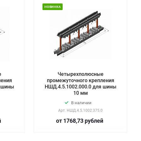
НОВИНКА
е
Четырехполюсные
ления
промежуточного крепления
я шины
НШД.4.5.1002.000.0 для шины
10 мм
В наличии
0
Арт.
НШД.4.5.1002.375.0
й
от 1768,73
руб
лей