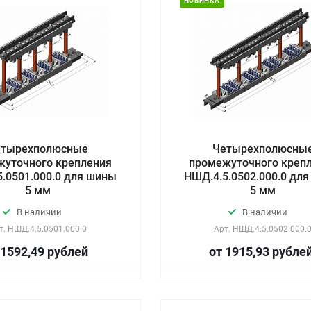
НОВИНКА
етырехполюсные
Четырехполюсны
жуточного крепления
промежуточного креп
.0501.000.0 для шины
НШД.4.5.0502.000.0 дл
5 мм
5 мм
В наличии
В наличии
т.
НШД.4.5.0501.000.0
Арт.
НШД.4.5.0502.000.
 1592,49
руб
лей
от 1915,93
руб
ле