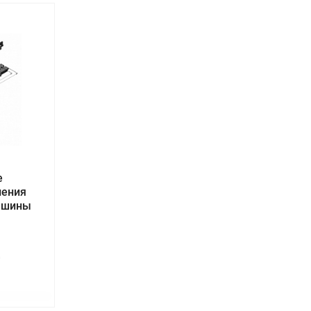
е
ления
я шины
0