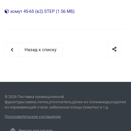
хомут 45-65 (в2).STEP (1.56 МБ)
Назад к списку
© 2026 Поставка промышленной
фурнитуры:замки,петли,уплотнитель,ручки из полиамида,изделия
из нержавеющей стали, кабельные клицы (хомуты) и т.д.
Пользовательское соглашение
Версия для печати