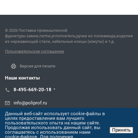
© 2026 Поставка промышленной
фурнитуры:замки,петли,уплотнитель,ручки из полиамида,изделия
из нержавеющей стали, кабельные клицы (хомуты) и т.д.
Пользовательское соглашение
Версия для печати
Наши контакты
8-495-669-20-18
info@poliprof.ru
Данный веб-сайт использует cookie-файлы в
Омская ул., 221
целях предоставления вам лучшего
пользовательского опыта на нашем сайте.
Продолжая использовать данный сайт, вы
Принять
соглашаетесь с использованием нами
cookie-файлов. Для получения