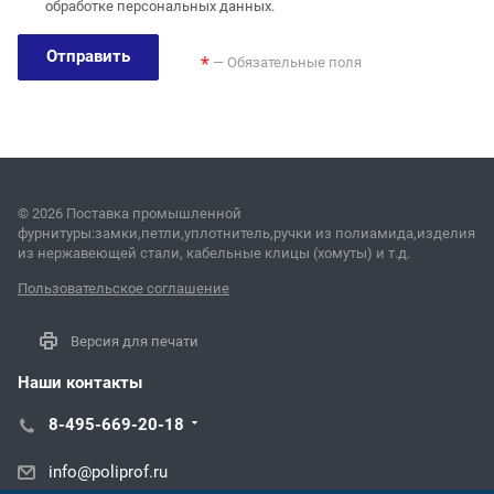
обработке персональных данных.
Отправить
*
— Обязательные поля
© 2026 Поставка промышленной
фурнитуры:замки,петли,уплотнитель,ручки из полиамида,изделия
из нержавеющей стали, кабельные клицы (хомуты) и т.д.
Пользовательское соглашение
Версия для печати
Наши контакты
8-495-669-20-18
info@poliprof.ru