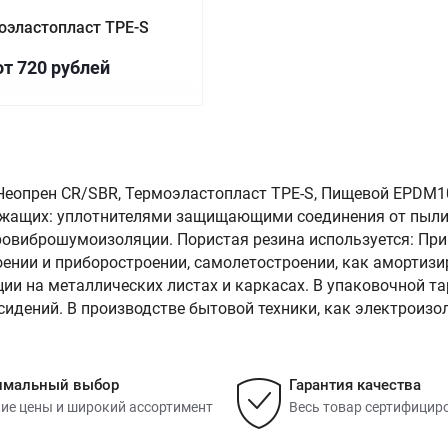
оэластопласт TPE-S
от 720
руб
лей
 Неопрен СR/SBR, Термоэластопласт TPE-S, Пищевой EPDM1
ужащих: уплотнителями защищающими соединения от пыли,
ровиброшумоизоляции. Пористая резина используется: При
ении и приборостроении, самолетостроении, как амортиз
ии на металлических листах и каркасах. В упаковочной т
сидений. В производстве бытовой техники, как электроиз
имальный выбор
Гарантия качества
ие цены и широкий ассортимент
Весь товар сертифицир