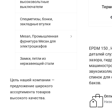
высоковольтные
Терм
выключатели
Спецметизы, бонки,
закладные втулки
Mesan, Промышленная
фурнитура Месан для
электрошкафов
EPDM 150 ,
деталей сл
Замки, петли из
зазора, гид
нержавеющей стали
машиностро
звукоизоляц
спинок для 
Цель нашей компании —
баков.
предложение широкого
ассортимента товаров
Опт
высокого качества.
Низк