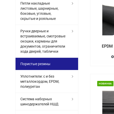
Петли накладные
листовые, шарнирные,
боковые, угловые,
скрытые и рояльные
Ручки дверные и
встраиваемые, смотровые
окошки, карманы для
EPDM 
документов, ограничители
хода дверей, таблички
о
Пористые резины
Уплотнители: с и без
металлокордом, EPDM,
НОВИНКА
полиуретан
Система наборных
шинодержателей НШД