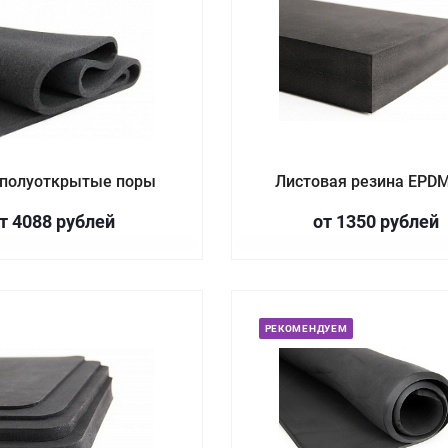
полуоткрытые поры
Листовая резина EPDM
т 4088
руб
лей
от 1350
руб
лей
РЕКОМЕНДУЕМ