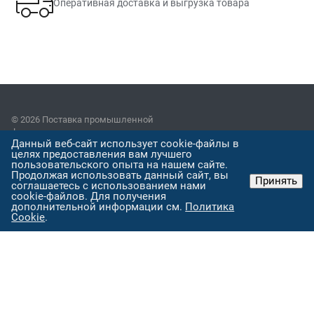
Оперативная доставка и выгрузка товара
© 2026 Поставка промышленной
фурнитуры:замки,петли,уплотнитель,ручки из полиамида,изделия
Данный веб-сайт использует cookie-файлы в
из нержавеющей стали, кабельные клицы (хомуты) и т.д.
целях предоставления вам лучшего
пользовательского опыта на нашем сайте.
Пользовательское соглашение
Продолжая использовать данный сайт, вы
Принять
соглашаетесь с использованием нами
cookie-файлов. Для получения
Версия для печати
дополнительной информации см.
Политика
Cookie
.
Наши контакты
8-495-669-20-18
info@poliprof.ru
Омская ул., 221