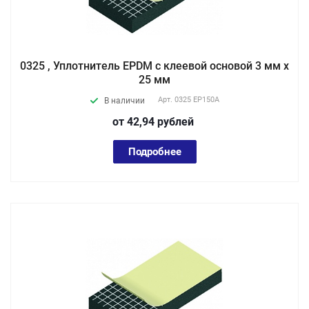
0325 , Уплотнитель EPDM с клеевой основой 3 мм х
25 мм
Арт.
0325 EP150А
В наличии
от 42,94
руб
лей
Подробнее