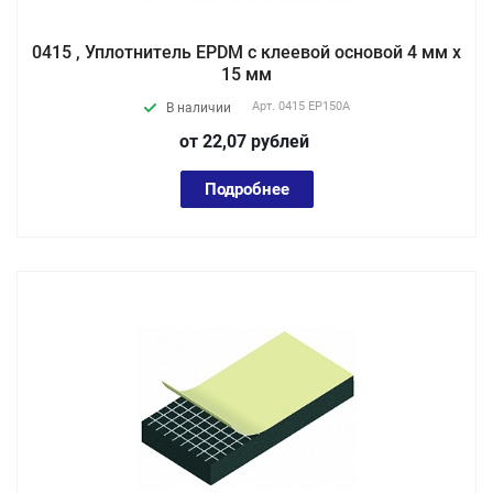
0415 , Уплотнитель EPDM с клеевой основой 4 мм х
15 мм
Арт.
0415 EP150А
В наличии
от 22,07
руб
лей
Подробнее