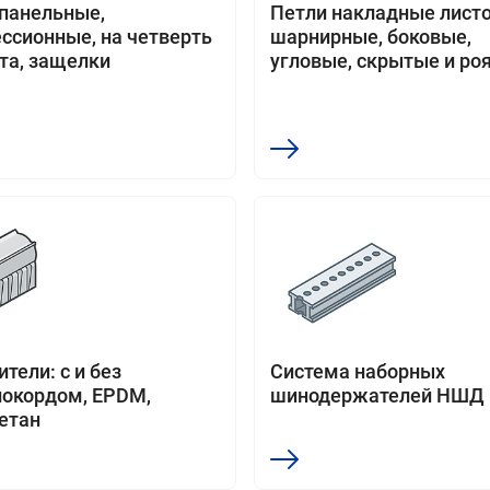
панельные,
Петли накладные лист
ссионные, на четверть
шарнирные, боковые,
та, защелки
угловые, скрытые и ро
тели: с и без
Система наборных
окордом, EPDM,
шинодержателей НШД
етан