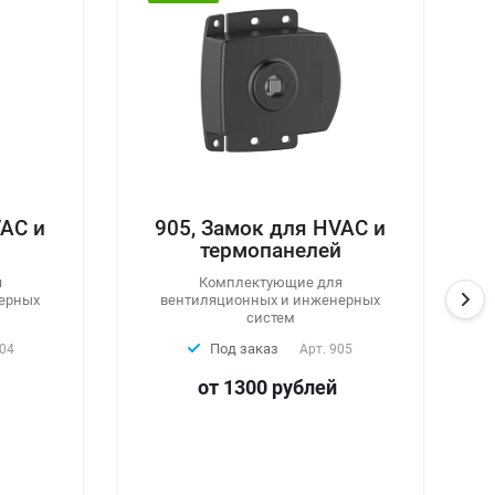
905, Замок для HVAC и
20
термопанелей
кру
Комплектующие для
вентиляционных и инженерных
Тя
систем
Под заказ
Арт.
905
В н
от 1300
руб
лей