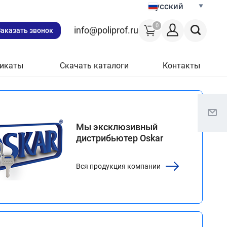
Русский
0
info@poliprof.ru
Заказать звонок
икаты
Скачать каталоги
Контакты
Мы эксклюзивный
дистрибьютер Oskar
Вся продукция компании
тупления
ктронные
ки