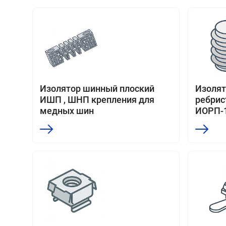
Изолятор шинный плоский
Изоля
ИШП , ШНП крепления для
ребри
медных шин
ИОРП-