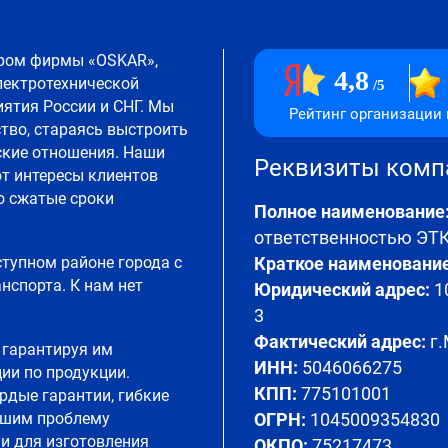
ром фирмы «OSKAR»,
4,8
лектротехнической
5
ятия России и СНГ. Мы
Рейтинг организации 
тво, стараясь выстроить
ские отношения. Наши
Реквизиты ком
т интересы клиентов
о сжатые сроки
Полное наименование
ответственностью Э
ступном районе города с
Краткое наименование
спорта. К нам нет
Юридический адрес:
10
3
Фактический адрес:
г.
 гарантируя им
ИНН:
5046066275
ии по продукции.
КПП:
775101001
рдые гарантии, гибкие
ешим проблему
ОГРН:
1045009354830
и для изготовления
ОКПО:
75217473