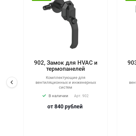
902, Замок для HVAC и
903, За
термопанелей
тер
Комплектующие для
Комп
вентиляционных и инженерных
вентиляци
систем
В наличии
В н
Арт.
902
от 840
руб
лей
от 