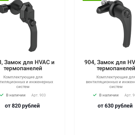
мок для HVAC и
904, Замок для HVAC и
мопанелей
термопанелей
лектующие для
Комплектующие для
онных и инженерных
вентиляционных и инженерных
систем
систем
аличии
В наличии
Арт.
903
Арт.
904
820
руб
лей
от 630
руб
лей