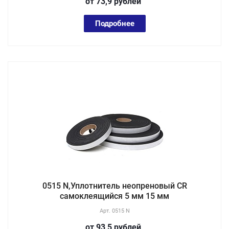
от 73,9
руб
лей
Подробнее
0515 N,Уплотнитель неопреновый CR
самоклеящийся 5 мм 15 мм
Арт.
0515 N
от 93,5
руб
лей