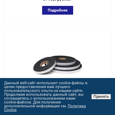
Подробнее
Данный веб-сайт использует cookie-файлы в
целях предоставления вам лучшего
пользовательского опыта на нашем сайте.
0520 N,Уплотнитель неопреновый CR
Продолжая использовать данный сайт, вы
Принять
самоклеящийся 5 мм 20 мм
соглашаетесь с использованием нами
cookie-файлов. Для получения
Арт.
0520 N
дополнительной информации см.
Политика
Cookie
.
от 121,5
руб
лей