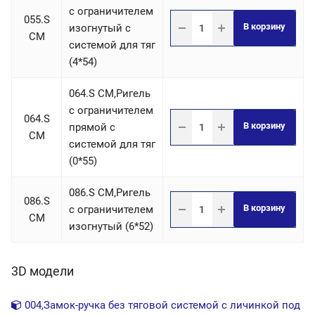
c ограничителем
055.S
В корзину
изогнутый с
СM
системой для тяг
(4*54)
064.S СM,Ригель
c ограничителем
064.S
В корзину
прямой с
СM
системой для тяг
(0*55)
086.S СM,Ригель
086.S
В корзину
c ограничителем
СM
изогнутый (6*52)
3D модели
004,Замок-ручка без тяговой системой с личинкой под