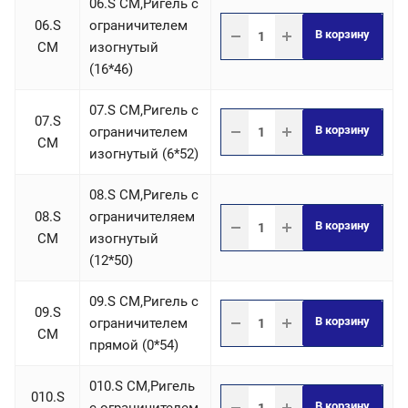
06.S СM,Ригель c
06.S
ограничителем
В корзину
СM
изогнутый
(16*46)
07.S СM,Ригель c
07.S
В корзину
ограничителем
СM
изогнутый (6*52)
08.S СM,Ригель c
08.S
ограничителяем
В корзину
СM
изогнутый
(12*50)
09.S СM,Ригель c
09.S
В корзину
ограничителем
СM
прямой (0*54)
010.S СM,Ригель
010.S
В корзину