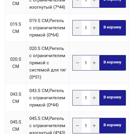
c ограничителем
СM
изогнутый (7*44)
019.S СM,Ригель
019.S
В корзину
c ограничителем
СM
прямой (0*64)
020.S СM,Ригель
c ограничителем
020.S
В корзину
прямой с
СM
системой для тяг
(0*51)
043.S СM,Ригель
043.S
В корзину
c ограничителем
СM
прямой (0*44)
045.S СM,Ригель
045.S
В корзину
c ограничителем
СM
изогнутый (4*43)