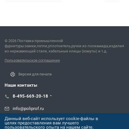
© 2026 Поставка промышленной
фурнитуры:замки,петли,уплотнитель,ручки из полиамида,изделия
из нержавеющей стали, кабельные клицы (хомуты) и т.д.
Пользовательское соглашение
Версия для печати
Наши контакты
8-495-669-20-18
info@poliprof.ru
Данный веб-сайт использует cookie-файлы в
Омская ул., 221
целях предоставления вам лучшего
пользовательского опыта на нашем сайте.