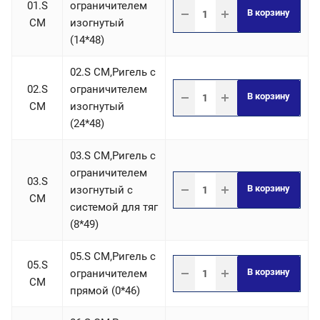
01.S
ограничителем
В корзину
СM
изогнутый
(14*48)
02.S СM,Ригель c
02.S
ограничителем
В корзину
СM
изогнутый
(24*48)
03.S СM,Ригель c
ограничителем
03.S
В корзину
изогнутый с
СM
системой для тяг
(8*49)
05.S СM,Ригель c
05.S
В корзину
ограничителем
СM
прямой (0*46)