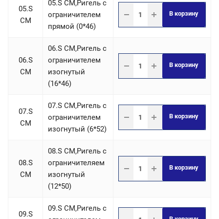
05.S СM,Ригель c
05.S
В корзину
ограничителем
СM
прямой (0*46)
06.S СM,Ригель c
06.S
ограничителем
В корзину
СM
изогнутый
(16*46)
07.S СM,Ригель c
07.S
В корзину
ограничителем
СM
изогнутый (6*52)
08.S СM,Ригель c
08.S
ограничителяем
В корзину
СM
изогнутый
(12*50)
09.S СM,Ригель c
09.S
В корзину