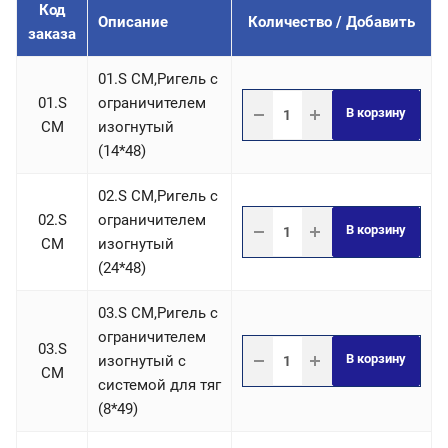
Код
Описание
Количество / Добавить
заказа
01.S СM,Ригель c
01.S
ограничителем
В корзину
СM
изогнутый
(14*48)
02.S СM,Ригель c
02.S
ограничителем
В корзину
СM
изогнутый
(24*48)
03.S СM,Ригель c
ограничителем
03.S
В корзину
изогнутый с
СM
системой для тяг
(8*49)