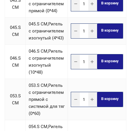
043.S
В корзину
c ограничителем
СM
прямой (0*44)
045.S СM,Ригель
045.S
В корзину
c ограничителем
СM
изогнутый (4*43)
046.S СM,Ригель
046.S
c ограничителем
В корзину
СM
изогнутый
(10*48)
053.S СM,Ригель
c ограничителем
053.S
В корзину
прямой с
СM
системой для тяг
(0*60)
054.S СM,Ригель