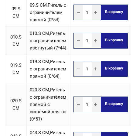
09.S СM,Ригель c
09.S
В корзину
ограничителем
СM
прямой (0*54)
010.S СM,Ригель
010.S
В корзину
c ограничителем
СM
изогнутый (7*44)
019.S СM,Ригель
019.S
В корзину
c ограничителем
СM
прямой (0*64)
020.S СM,Ригель
c ограничителем
020.S
В корзину
прямой с
СM
системой для тяг
(0*51)
043.S СM,Ригель