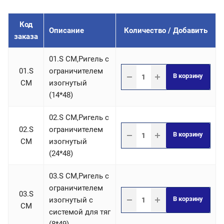
Код
Описание
Количество / Добавить
заказа
01.S СM,Ригель c
01.S
ограничителем
В корзину
СM
изогнутый
(14*48)
02.S СM,Ригель c
02.S
ограничителем
В корзину
СM
изогнутый
(24*48)
03.S СM,Ригель c
ограничителем
03.S
В корзину
изогнутый с
СM
системой для тяг