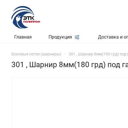
Главная
Продукция
Доставка и о
Боковые петли (шарниры)
301 , Шарнир 8мм(180 грд) под
301 , Шарнир 8мм(180 грд) под г