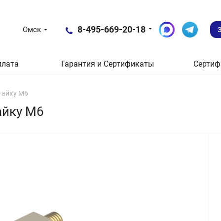
8-495-669-20-18
Омск
плата
Гарантия и Сертификаты
Сертиф
 гайку М6
айку М6