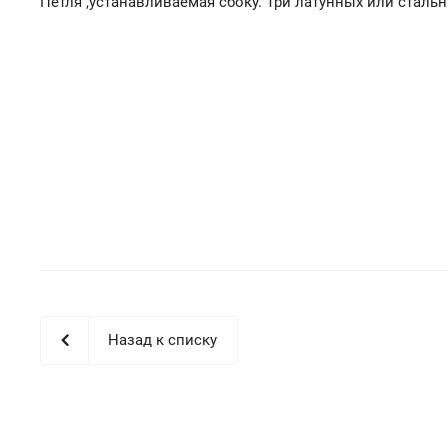
Петля ,устанавливаемая сбоку. Три латунных или сталь
Назад к списку