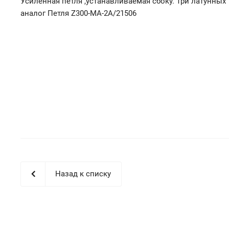
Усиленная петля ,устанавливаемая сбоку. Три латунных
аналог Петля Z300-MA-2A/21506
Назад к списку