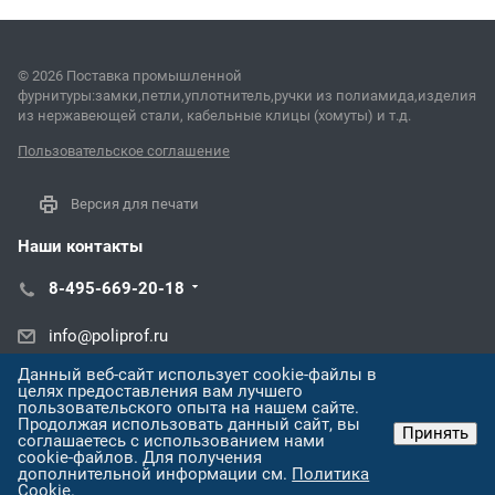
© 2026 Поставка промышленной
фурнитуры:замки,петли,уплотнитель,ручки из полиамида,изделия
из нержавеющей стали, кабельные клицы (хомуты) и т.д.
Пользовательское соглашение
Версия для печати
Наши контакты
8-495-669-20-18
info@poliprof.ru
Данный веб-сайт использует cookie-файлы в
Омская ул., 221
целях предоставления вам лучшего
пользовательского опыта на нашем сайте.
Продолжая использовать данный сайт, вы
Принять
соглашаетесь с использованием нами
cookie-файлов. Для получения
дополнительной информации см.
Политика
Cookie
.